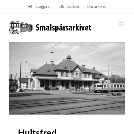
Fortsätt
Logga in
Bli medlem
Om arkivet
till
innehållet
Hultsfred