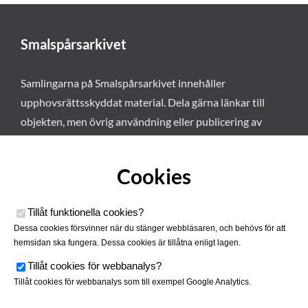
Smalspårsarkivet
Samlingarna på Smalspårsarkivet innehåller
upphovsrättsskyddat material. Dela gärna länkar till
objekten, men övrig användning eller publicering av
materialet kräver vårt tillstånd. Läs mer om våra
användarvillkor här
.
Cookies
Tillåt funktionella cookies
?
Dessa cookies försvinner när du stänger webbläsaren, och behövs för att
hemsidan ska fungera. Dessa cookies är tillåtna enligt lagen.
Tillåt cookies för webbanalys
?
Tillåt cookies för webbanalys som till exempel Google Analytics.