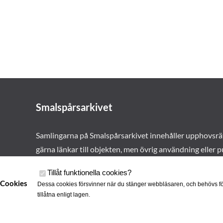
Smalspårsarkivet
Samlingarna på Smalspårsarkivet innehåller upphovsrä
gärna länkar till objekten, men övrig användning eller p
vårt tillstånd. Läs mer om våra
användarvillkor här
.
Tillåt funktionella cookies
?
Cookies
Dessa cookies försvinner när du stänger webbläsaren, och behövs fö
tillåtna enligt lagen.
Cookies
Smalspårsa