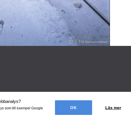
webbanalys
?
Läs mer
lys som till exempel Google
én Webbyrå