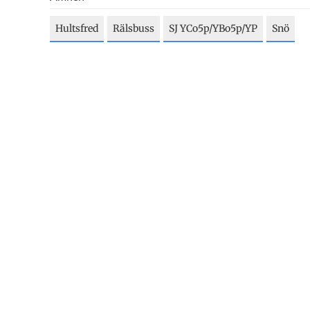
Hultsfred
Rälsbuss
SJ YCo5p/YBo5p/YP
Snö