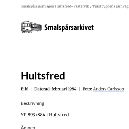
Fortsätt
Smalspårsjärnvägen Hultsfred–Västervik / Tjustbygdens Järnväg
till
innehållet
Hultsfred
Bild
Daterad: februari 1984
Foto:
Anders Carlsson
Beskrivning
YP 893+884 i Hultsfred.
Ämnen