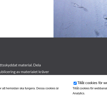
ttsskyddat material. Dela
ublicering av materialet kräver
Tillåt cookies för 
r att hemsidan ska fungera. Dessa cookies är
Tillåt cookies för webbana
Analytics.
rkivet drivs av
Tjustbygdens Järnvägsförening
| Utvecklad av
Hamr