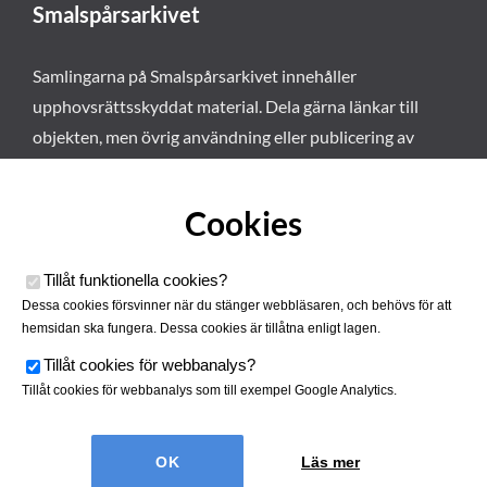
Smalspårsarkivet
Samlingarna på Smalspårsarkivet innehåller
upphovsrättsskyddat material. Dela gärna länkar till
objekten, men övrig användning eller publicering av
materialet kräver vårt tillstånd. Läs mer om våra
användarvillkor här
.
Cookies
Tillåt funktionella cookies
?
Dessa cookies försvinner när du stänger webbläsaren, och behövs för att
hemsidan ska fungera. Dessa cookies är tillåtna enligt lagen.
Tillåt cookies för webbanalys
?
Tillåt cookies för webbanalys som till exempel Google Analytics.
Smalspårsarkivet drivs av
Tjustbygdens Järnvägsförening
Läs mer
| Utvecklad av
Hamrén Webbyrå