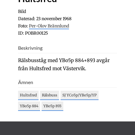
Bild
Daterad: 23 november 1968
Foto:
Per-Olov Brännlund
ID: POBR00125
Beskrivning
Rälsbusståg med YBo5p 884+893 avgår
från Hultsfred mot Västervik.
Ämnen
Hultsfred
Rälsbuss
SJ YCo5p/YBo5p/YP
YBo5p 884
YBo5p 893