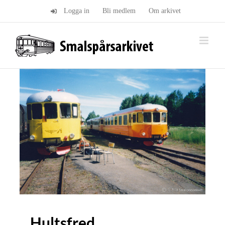
Fortsätt
Logga in
Bli medlem
Om arkivet
till
innehållet
Hultsfred