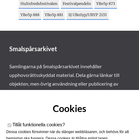
Hultsfredsfestivalen
Festivalpendeln
YBo5p 873
YBo5p 888
YBo5p 881
SJ UBo3yp/UBYP 2133
Smalspårsarkivet
Samlingarna på Smalspårsarkivet innehåller
upphovsrättsskyddat material. Dela gärna länkar till
objekten, men övrig användning eller publicering av
materialet kräver vårt tillstånd. Läs mer om våra
användarvillkor här
.
Cookies
Tillåt funktionella cookies
?
Dessa cookies försvinner när du stänger webbläsaren, och behövs för att
hemsidan ska fungera. Dessa cookies är tillåtna enligt lagen.