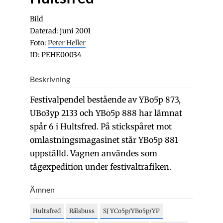
Bild
Daterad: juni 2001
Foto:
Peter Heller
ID: PEHE00034
Beskrivning
Festivalpendel bestående av YBo5p 873,
UBo3yp 2133 och YBo5p 888 har lämnat
spår 6 i Hultsfred. På stickspåret mot
omlastningsmagasinet står YBo5p 881
uppställd. Vagnen användes som
tågexpedition under festivaltrafiken.
Ämnen
Hultsfred
Rälsbuss
SJ YCo5p/YBo5p/YP