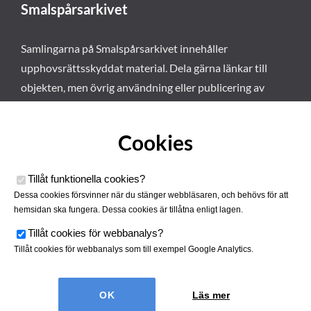
Smalspårsarkivet
Samlingarna på Smalspårsarkivet innehåller
upphovsrättsskyddat material. Dela gärna länkar till
objekten, men övrig användning eller publicering av
materialet kräver vårt tillstånd. Läs mer om våra
användarvillkor här
.
Cookies
Tillåt funktionella cookies
?
Dessa cookies försvinner när du stänger webbläsaren, och behövs för att
hemsidan ska fungera. Dessa cookies är tillåtna enligt lagen.
Tillåt cookies för webbanalys
?
Tillåt cookies för webbanalys som till exempel Google Analytics.
Smalspårsarkivet drivs av
Tjustbygdens Järnvägsförening
Läs mer
| Utvecklad av
Hamrén Webbyrå