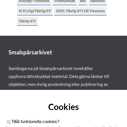
Hultarp–Virserum
Virserumsån
Bro
Rälsbuss
SJ YCo5p/YBo5p/YP
2005: YBo5p 873 till Virserum
YBo5p 873
Smalspårsarkivet
Samlingarna på Smalspårsarkivet innehåller
upphovsrättsskyddat material. Dela gärna länkar till
objekten, men övrig användning eller publicering av
materialet kräver vårt tillstånd. Läs mer om våra
användarvillkor här
.
Cookies
Tillåt funktionella cookies
?