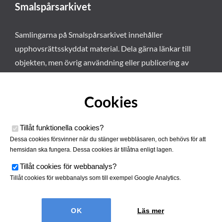
Smalspårsarkivet
Samlingarna på Smalspårsarkivet innehåller
upphovsrättsskyddat material. Dela gärna länkar till
objekten, men övrig användning eller publicering av
materialet kräver vårt tillstånd. Läs mer om våra
användarvillkor här
.
Cookies
Tillåt funktionella cookies
?
Dessa cookies försvinner när du stänger webbläsaren, och behövs för att
hemsidan ska fungera. Dessa cookies är tillåtna enligt lagen.
Tillåt cookies för webbanalys
?
Tillåt cookies för webbanalys som till exempel Google Analytics.
Smalspårsarkivet drivs av
Tjustbygdens Järnvägsförening
Läs mer
| Utvecklad av
Hamrén Webbyrå