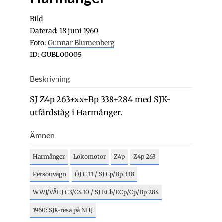
Bild
Daterad: 18 juni 1960
Foto:
Gunnar Blumenberg
ID: GUBL00005
Beskrivning
SJ Z4p 263+xx+Bp 338+284 med SJK-
utfärdståg i Harmånger.
Ämnen
Harmånger
Lokomotor
Z4p
Z4p 263
Personvagn
ÖJ C 11 / SJ Cp/Bp 338
WWJ/VÅHJ C3/C4 10 / SJ ECb/ECp/Cp/Bp 284
1960: SJK-resa på NHJ