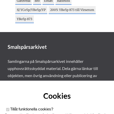
Gårdveda
Bro
Emån
Rälsbuss
SJ YCo5p/YBo5p/YP
2005: YBo5p 873 till Virserum
YBo5p 873
Smalspårsarkivet
Samlingarna på Smalspårsarkivet innehåller
upphovsrättsskyddat material. Dela gärna länkar till
objekten, men övrig användning eller publicering av
materialet kräver vårt tillstånd. Läs mer om våra
användarvillkor här
.
Cookies
Tillåt funktionella cookies
?