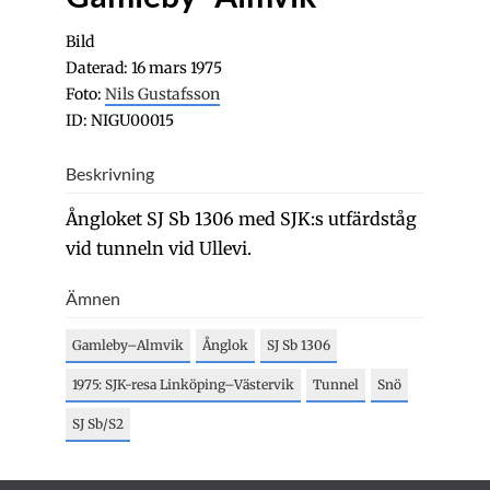
Bild
Daterad: 16 mars 1975
Foto:
Nils Gustafsson
ID: NIGU00015
Beskrivning
Ångloket SJ Sb 1306 med SJK:s utfärdståg
vid tunneln vid Ullevi.
Ämnen
Gamleby–Almvik
Ånglok
SJ Sb 1306
1975: SJK-resa Linköping–Västervik
Tunnel
Snö
SJ Sb/S2