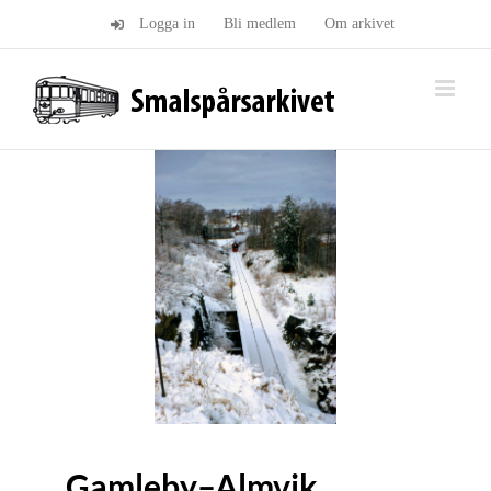
Fortsätt
Logga in
Bli medlem
Om arkivet
till
innehållet
Gamleby–Almvik