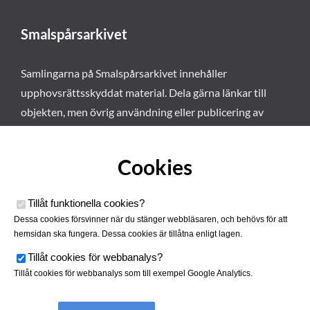
Smalspårsarkivet
Samlingarna på Smalspårsarkivet innehåller
upphovsrättsskyddat material. Dela gärna länkar till
objekten, men övrig användning eller publicering av
materialet kräver vårt tillstånd. Läs mer om våra
användarvillkor här
.
Cookies
Tillåt funktionella cookies
?
Dessa cookies försvinner när du stänger webbläsaren, och behövs för att
hemsidan ska fungera. Dessa cookies är tillåtna enligt lagen.
Tillåt cookies för webbanalys
?
Tillåt cookies för webbanalys som till exempel Google Analytics.