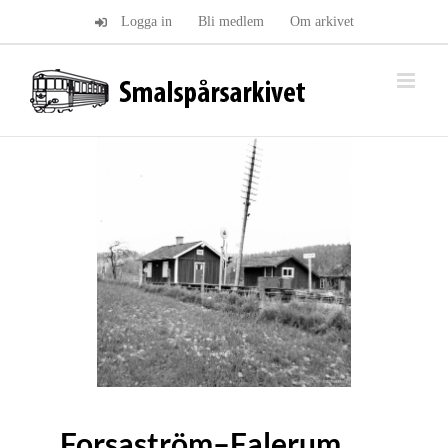
Fortsätt
Logga in
Bli medlem
Om arkivet
till
innehållet
Forsaström–Falerum