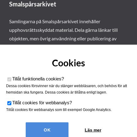
Smalspårsarkivet
Samlingarna på Smalspårsarkivet innehåller
upphovsrättsskyddat material. Dela gärna länkar till
objekten, men övrig användning eller publicering av
materialet kräver vårt tillstånd. Läs mer om våra
användarvillkor här
.
Cookies
Tillåt funktionella cookies
?
Dessa cookies försvinner när du stänger webbläsaren, och behövs för att
hemsidan ska fungera. Dessa cookies är tillåtna enligt lagen.
Tillåt cookies för webbanalys
?
Tillåt cookies för webbanalys som till exempel Google Analytics.
Smalspårsarkivet drivs av
Tjustbygdens Järnvägsförening
Läs mer
| Utvecklad av
Hamrén Webbyrå