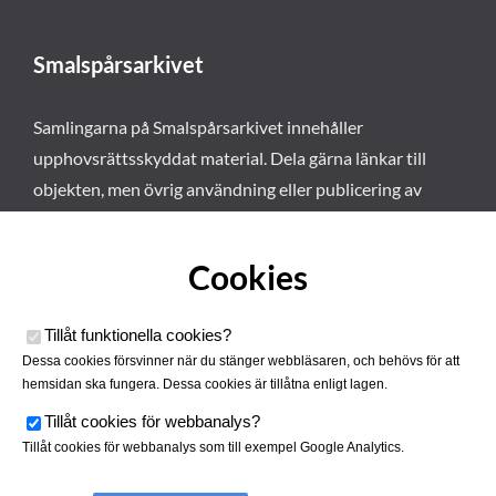
Smalspårsarkivet
Samlingarna på Smalspårsarkivet innehåller
upphovsrättsskyddat material. Dela gärna länkar till
objekten, men övrig användning eller publicering av
materialet kräver vårt tillstånd. Läs mer om våra
användarvillkor här
.
Cookies
Tillåt funktionella cookies
?
Dessa cookies försvinner när du stänger webbläsaren, och behövs för att
hemsidan ska fungera. Dessa cookies är tillåtna enligt lagen.
Tillåt cookies för webbanalys
?
Tillåt cookies för webbanalys som till exempel Google Analytics.