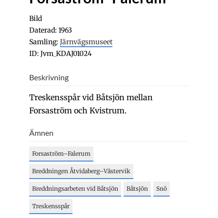
Bild
Daterad: 1963
Samling:
Järnvägsmuseet
ID: Jvm_KDAJ01024
Beskrivning
Treskensspår vid Båtsjön mellan
Forsaström och Kvistrum.
Ämnen
Forsaström–Falerum
Breddningen Åtvidaberg–Västervik
Breddningsarbeten vid Båtsjön
Båtsjön
Snö
Treskensspår