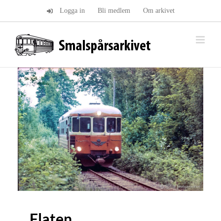
Fortsätt
Logga in
Bli medlem
Om arkivet
till
innehållet
Flaten