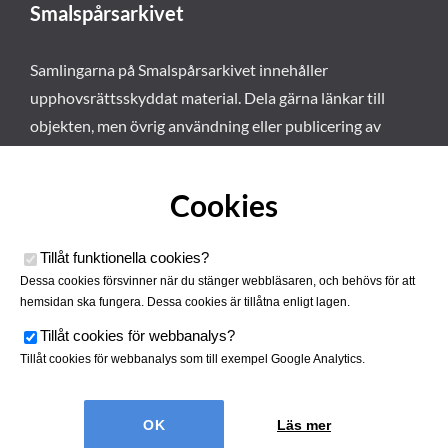
Smalspårsarkivet
Samlingarna på Smalspårsarkivet innehåller
upphovsrättsskyddat material. Dela gärna länkar till
objekten, men övrig användning eller publicering av
materialet kräver vårt tillstånd. Läs mer om våra
användarvillkor här
.
Cookies
Tillåt funktionella cookies
?
Dessa cookies försvinner när du stänger webbläsaren, och behövs för att
hemsidan ska fungera. Dessa cookies är tillåtna enligt lagen.
Tillåt cookies för webbanalys
?
Tillåt cookies för webbanalys som till exempel Google Analytics.
Smalspårsarkivet drivs av
Tjustbygdens Järnvägsförening
Läs mer
| Utvecklad av
Hamrén Webbyrå