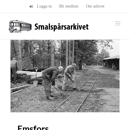
Fortsätt
Logga in
Bli medlem
Om arkivet
till
innehållet
Emsfors