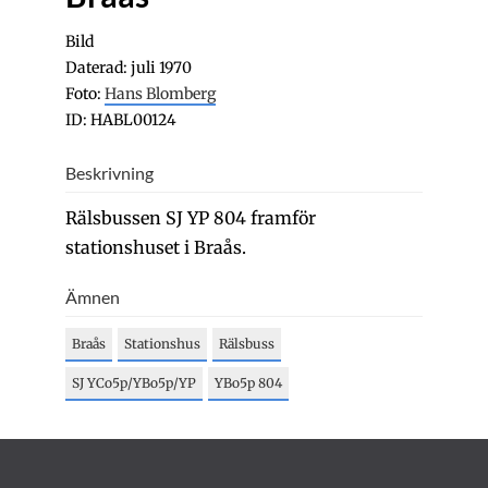
Bild
Daterad: juli 1970
Foto:
Hans Blomberg
ID: HABL00124
Beskrivning
Rälsbussen SJ YP 804 framför
stationshuset i Braås.
Ämnen
Braås
Stationshus
Rälsbuss
SJ YCo5p/YBo5p/YP
YBo5p 804