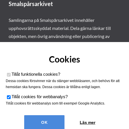
Smalspårsarkivet
Samlingarna på Smalspårsarkivet innehåller
upphovsrättsskyddat material. Dela gärna länkar till
objekten, men övrig användning eller publicering av
materialet kräver vårt tillstånd. Läs mer om våra
användarvillkor här
.
Cookies
Tillåt funktionella cookies
?
Dessa cookies försvinner när du stänger webbläsaren, och behövs för att
hemsidan ska fungera. Dessa cookies är tillåtna enligt lagen.
Tillåt cookies för webbanalys
?
Tillåt cookies för webbanalys som till exempel Google Analytics.
Smalspårsarkivet drivs av
Tjustbygdens Järnvägsförening
Läs mer
| Utvecklad av
Hamrén Webbyrå