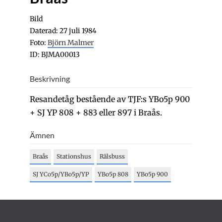
Bild
Daterad: 27 juli 1984
Foto:
Björn Malmer
ID: BJMA00013
Beskrivning
Resandetåg bestående av TJF:s YBo5p 900
+ SJ YP 808 + 883 eller 897 i Braås.
Ämnen
Braås
Stationshus
Rälsbuss
SJ YCo5p/YBo5p/YP
YBo5p 808
YBo5p 900