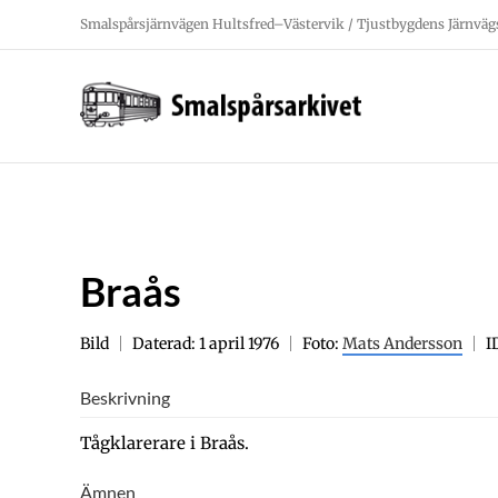
Fortsätt
Smalspårsjärnvägen Hultsfred–Västervik / Tjustbygdens Järnväg
till
innehållet
Braås
Bild
Daterad: 1 april 1976
Foto:
Mats Andersson
I
Beskrivning
Tågklarerare i Braås.
Ämnen