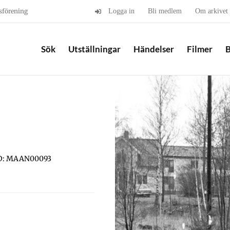
sförening
Logga in
Bli medlem
Om arkivet
Sök
Utställningar
Händelser
Filmer
B
D: MAAN00093