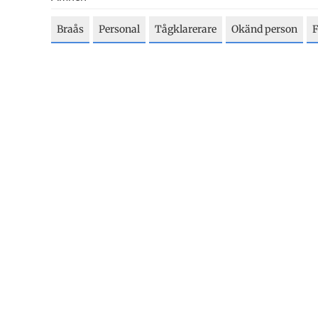
Braås
Personal
Tågklarerare
Okänd person
F