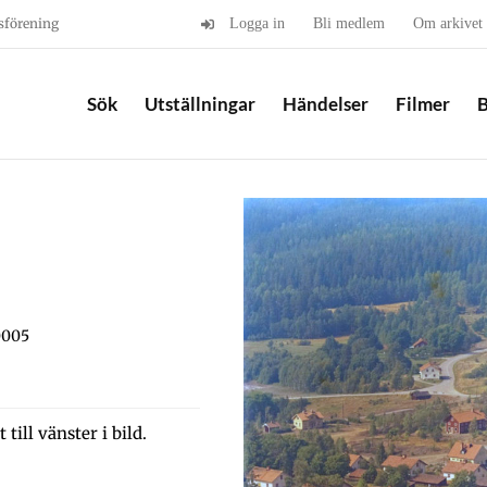
sförening
Logga in
Bli medlem
Om arkivet
Sök
Utställningar
Händelser
Filmer
B
0005
till vänster i bild.