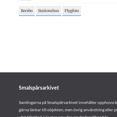
Bersbo
Stationshus
Flygfoto
Smalspårsarkivet
Samlingarna på Smalspårsarkivet innehåller upphovsrä
gärna länkar till objekten, men övrig användning eller p
vårt tillstånd. Läs mer om våra
användarvillkor här
.