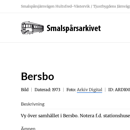
Fortsätt
Smalspårsjärnvägen Hultsfred–Västervik / Tjustbygdens Järnväg
till
innehållet
Bersbo
Bild
Daterad: 1973
Foto:
Arkiv Digital
ID: ARDI0
Beskrivning
Vy över samhället i Bersbo. Notera f.d. stationshuset 
Ämnen