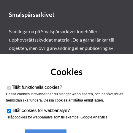
Smalspårsarkivet
Samlingarna på Smalspårsarkivet innehåller
upphovsrättsskyddat material. Dela gärna länkar till
objekten, men övrig användning eller publicering av
materialet kräver vårt tillstånd. Läs mer om våra
användarvillkor här
.
Cookies
Tillåt funktionella cookies
?
Dessa cookies försvinner när du stänger webbläsaren, och behövs för att
hemsidan ska fungera. Dessa cookies är tillåtna enligt lagen.
Tillåt cookies för webbanalys
?
Tillåt cookies för webbanalys som till exempel Google Analytics.