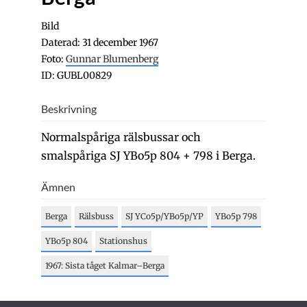
Bild
Daterad: 31 december 1967
Foto:
Gunnar Blumenberg
ID: GUBL00829
Beskrivning
Normalspåriga rälsbussar och
smalspåriga SJ YBo5p 804 + 798 i Berga.
Ämnen
Berga
Rälsbuss
SJ YCo5p/YBo5p/YP
YBo5p 798
YBo5p 804
Stationshus
1967: Sista tåget Kalmar–Berga