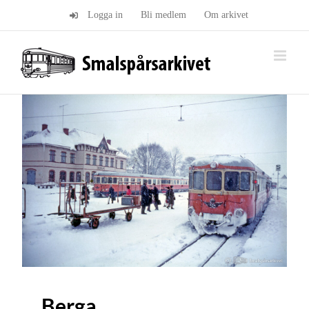
Fortsätt
Logga in
Bli medlem
Om arkivet
till
innehållet
Berga