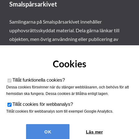
Smalspårsarkivet
Samlingarna på Smalspårsarkivet innehåller
upphovsrättsskyddat material. Dela gärna länkar till
objekten, men övrig användning eller publicering av
materialet kräver vårt tillstånd. Läs mer om våra
användarvillkor här
.
Cookies
Tillåt funktionella cookies
?
Dessa cookies försvinner när du stänger webbläsaren, och behövs för att
hemsidan ska fungera. Dessa cookies är tillåtna enligt lagen.
Tillåt cookies för webbanalys
?
Tillåt cookies för webbanalys som till exempel Google Analytics.
Smalspårsarkivet drivs av
Tjustbygdens Järnvägsförening
Läs mer
| Utvecklad av
Hamrén Webbyrå