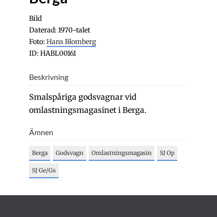
Bild
Daterad: 1970-talet
Foto:
Hans Blomberg
ID: HABL00161
Beskrivning
Smalspåriga godsvagnar vid
omlastningsmagasinet i Berga.
Ämnen
Berga
Godsvagn
Omlastningsmagasin
SJ Op
SJ Ge/Gs