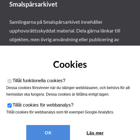
Smalspårsarkivet
Samlingarna på Smalspårsarkivet innehåller
upphovsrättsskyddat material. Dela gärna länkar till
objekten, men övrig användning eller publicering av
materialet kräver vårt tillstånd. Läs mer om våra
användarvillkor här
.
Cookies
Tillåt funktionella cookies
?
Dessa cookies försvinner när du stänger webbläsaren, och behövs för att
hemsidan ska fungera. Dessa cookies är tillåtna enligt lagen.
Tillåt cookies för webbanalys
?
Tillåt cookies för webbanalys som till exempel Google Analytics.
Smalspårsarkivet drivs av
Tjustbygdens Järnvägsförening
Läs mer
| Utvecklad av
Hamrén Webbyrå