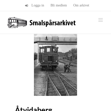
Fortsätt
Logga in
Bli medlem
Om arkivet
till
innehållet
Åtvidaberg