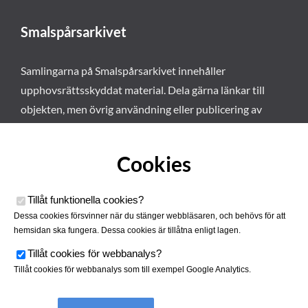
Smalspårsarkivet
Samlingarna på Smalspårsarkivet innehåller
upphovsrättsskyddat material. Dela gärna länkar till
objekten, men övrig användning eller publicering av
materialet kräver vårt tillstånd. Läs mer om våra
användarvillkor här
.
Cookies
Tillåt funktionella cookies
?
Dessa cookies försvinner när du stänger webbläsaren, och behövs för att
hemsidan ska fungera. Dessa cookies är tillåtna enligt lagen.
Tillåt cookies för webbanalys
?
Tillåt cookies för webbanalys som till exempel Google Analytics.