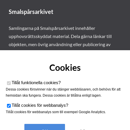
Smalspårsarkivet
Samlingarna på Smalspårsarkivet innehåller
upphovsrättsskyddat material. Dela gärna länkar till
objekten, men övrig användning eller publicering av
materialet kräver vårt tillstånd. Läs mer om våra
användarvillkor här
.
Cookies
Tillåt funktionella cookies
?
Dessa cookies försvinner när du stänger webbläsaren, och behövs för att
hemsidan ska fungera. Dessa cookies är tillåtna enligt lagen.
Tillåt cookies för webbanalys
?
Tillåt cookies för webbanalys som till exempel Google Analytics.
Smalspårsarkivet drivs av
Tjustbygdens Järnvägsförening