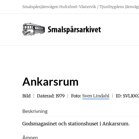
Fortsätt
Smalspårsjärnvägen Hultsfred–Västervik / Tjustbygdens Järnväg
till
innehållet
Ankarsrum
Bild
Daterad: 1979
Foto:
Sven Lindahl
ID: SVLI00
Beskrivning
Godsmagasinet och stationshuset i Ankarsrum.
Ämnen