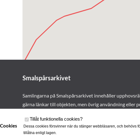
Smalspårsarkivet
Samlingarna på Smalspårsarkivet innehåller upphovsrä
gärna länkar till objekten, men övrig användning eller p
vårt tillstånd. Läs mer om våra
användarvillkor här
.
Tillåt funktionella cookies
?
Cookies
Dessa cookies försvinner när du stänger webbläsaren, och behövs fö
tillåtna enligt lagen.
Cookies