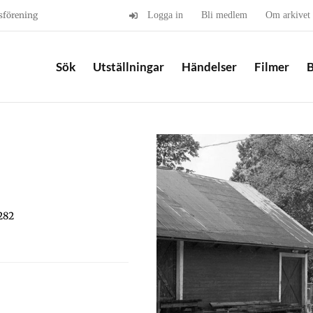
sförening
Logga in
Bli medlem
Om arkivet
Sök
Utställningar
Händelser
Filmer
B
282