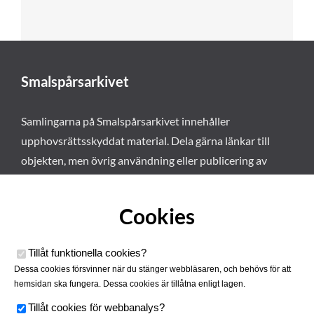
Smalspårsarkivet
Samlingarna på Smalspårsarkivet innehåller
upphovsrättsskyddat material. Dela gärna länkar till
objekten, men övrig användning eller publicering av
materialet kräver vårt tillstånd. Läs mer om våra
användarvillkor här
.
Cookies
Tillåt funktionella cookies
?
Dessa cookies försvinner när du stänger webbläsaren, och behövs för att
hemsidan ska fungera. Dessa cookies är tillåtna enligt lagen.
Tillåt cookies för webbanalys
?