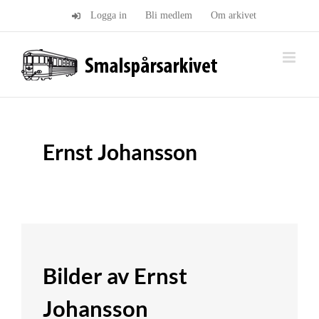
Fortsätt
Logga in
Bli medlem
Om arkivet
till
innehållet
Ernst Johansson
Bilder av Ernst
Johansson