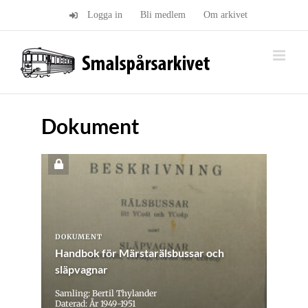
Fortsätt
Logga in
Bli medlem
Om arkivet
till
innehållet
Dokument
DOKUMENT
Handbok för Märstarälsbussar och
släpvagnar
Samling: Bertil Thylander
Daterad: År 1949-1951