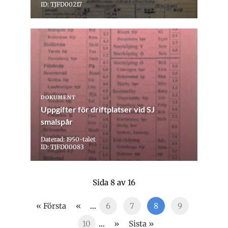
ID: TJFD00217
DOKUMENT
Uppgifter för driftplatser vid SJ
smalspår
Daterad: 1950-talet
ID: TJFD00083
Sida 8 av 16
« Första
«
...
6
7
8
9
10
...
»
Sista »