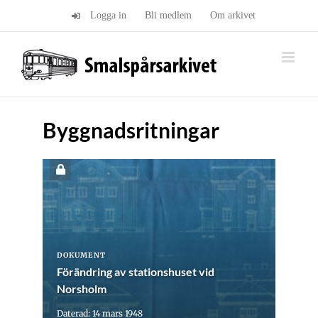
Fortsätt
Logga in
Bli medlem
Om arkivet
till
innehållet
Byggnadsritningar
DOKUMENT
Förändring av stationshuset vid
Norsholm
Daterad: 14 mars 1948