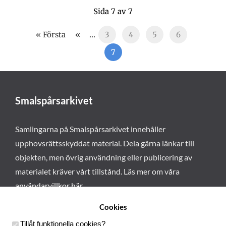
Sida 7 av 7
« Första
«
...
3
4
5
6
7
Smalspårsarkivet
Samlingarna på Smalspårsarkivet innehåller
upphovsrättsskyddat material. Dela gärna länkar till
objekten, men övrig användning eller publicering av
materialet kräver vårt tillstånd. Läs mer om våra
användarvillkor här
.
Cookies
Tillåt funktionella cookies
?