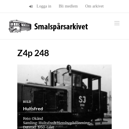
Fortsätt
Logga in
Bli medlem
Om arkivet
till
innehållet
Z4p 248
BILD
Hultsfred
Foto: Okänd
Samling: Hultsfreds Hembygdsförening
Daterad: 1950-talet