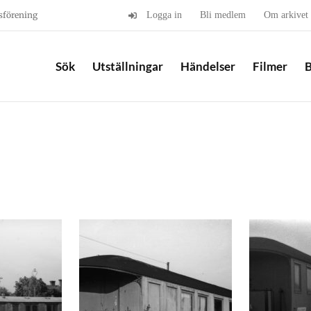
sförening
Logga in
Bli medlem
Om arkivet
Sök
Utställningar
Händelser
Filmer
B