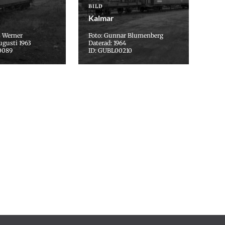
BILD
Kalmar
s Werner
Foto: Gunnar Blumenberg
ugusti 1963
Daterad: 1964
0089
ID: GUBL00210