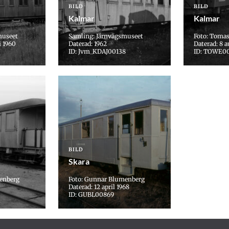
BILD
BILD
Kalmar
Kalmar
museet
Samling: Järnvägsmuseet
Foto: Toma
i 1960
Daterad: 1962
Daterad: 8 a
ID: Jvm_KDAJ00138
ID: TOWE0
BILD
Skara
enberg
Foto: Gunnar Blumenberg
Daterad: 12 april 1968
ID: GUBL00869