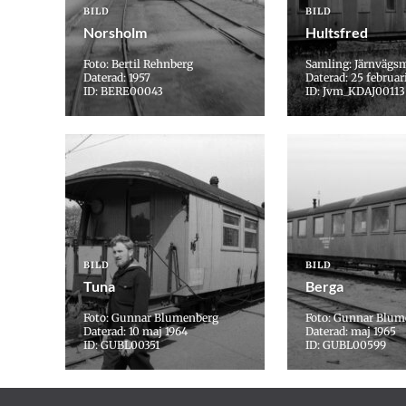
BILD
BILD
Norsholm
Hultsfred
Foto: Bertil Rehnberg
Samling: Järnvägs
Daterad: 1957
Daterad: 25 februar
ID: BERE00043
ID: Jvm_KDAJ00113
BILD
BILD
Tuna
Berga
Foto: Gunnar Blumenberg
Foto: Gunnar Blum
Daterad: 10 maj 1964
Daterad: maj 1965
ID: GUBL00351
ID: GUBL00599