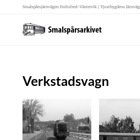
Fortsätt
Smalspårsjärnvägen Hultsfred–Västervik / Tjustbygdens Järnväg
till
innehållet
Verkstadsvagn