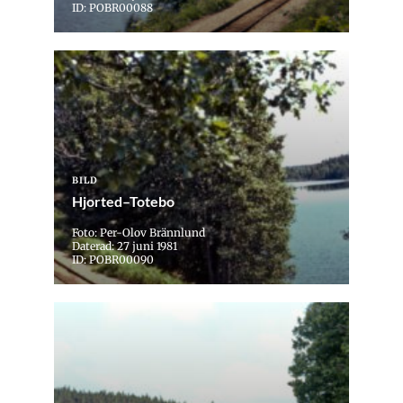
ID: POBR00088
BILD
Hjorted–Totebo
Foto: Per-Olov Brännlund
Daterad: 27 juni 1981
ID: POBR00090