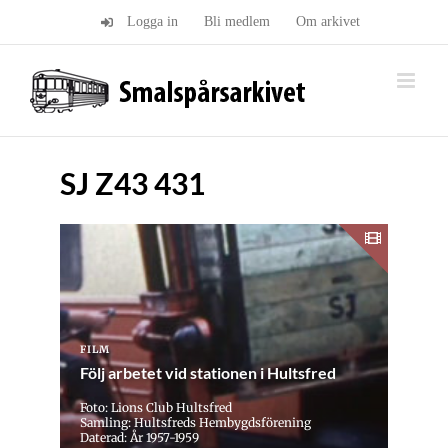
Fortsätt
Logga in
Bli medlem
Om arkivet
till
innehållet
SJ Z43 431
FILM
Följ arbetet vid stationen i Hultsfred
Foto: Lions Club Hultsfred
Samling: Hultsfreds Hembygdsförening
Daterad: År 1957-1959