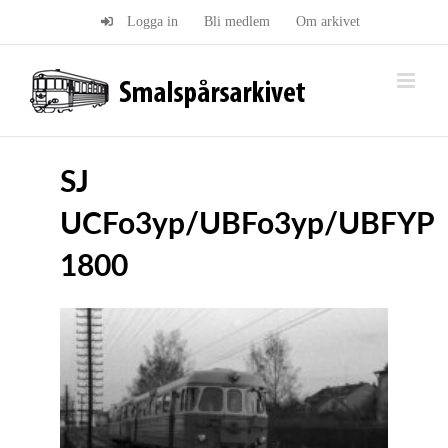
Fortsätt
Logga in
Bli medlem
Om arkivet
till
innehållet
SJ
UCFo3yp/UBFo3yp/UBFYP
1800