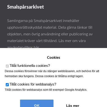
Smalspårsarkivet
Samlingarna på Smalspårsarkivet innehåller
upphovsrättsskyddat material. Dela gärna länkar till
objekten, men övrig användning eller publicering av
materialet kräver vårt tillstånd. Läs mer om våra
användarvillkor här
.
Cookies
Tillåt funktionella cookies
?
Dessa cookies försvinner när du stänger webbläsaren, och behövs för att
hemsidan ska fungera. Dessa cookies är tillåtna enligt lagen.
Tillåt cookies för webbanalys
?
Tillåt cookies för webbanalys som till exempel Google Analytics.
Smalspårsarkivet drivs av
Tjustbygdens Järnvägsförening
|
Läs mer