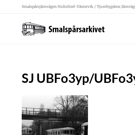
Fortsätt
Smalspårsjärnvägen Hultsfred–Västervik / Tjustbygdens Järnväg
till
innehållet
SJ UBFo3yp/UBFo3