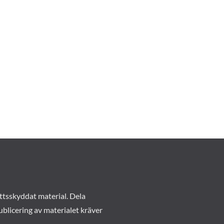
ttsskyddat material. Dela
ublicering av materialet kräver