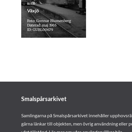
BILD
Växjö
Foto: Gunnar Blumenberg
Daterad: maj 1965
ID: GUBL00679
Smalspårsarkivet
Samlingarna på Smalspårsarkivet innehåller upphovsrä
gärna länkar till objekten, men övrig användning eller p
vårt tillstånd. Läs mer om våra
användarvillkor här
.