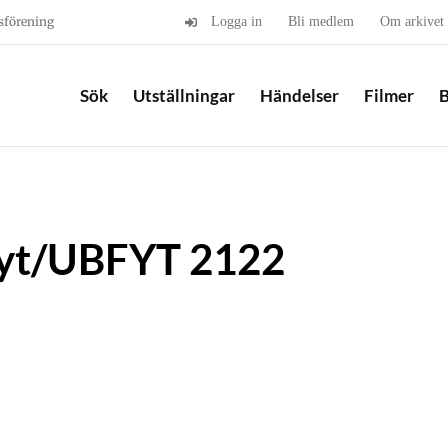
sförening
Logga in
Bli medlem
Om arkivet
Sök
Utställningar
Händelser
Filmer
B
yt/UBFYT 2122