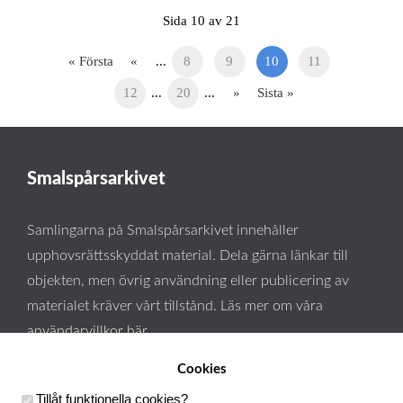
Sida 10 av 21
« Första
«
...
8
9
10
11
12
...
20
...
»
Sista »
Smalspårsarkivet
Samlingarna på Smalspårsarkivet innehåller
upphovsrättsskyddat material. Dela gärna länkar till
objekten, men övrig användning eller publicering av
materialet kräver vårt tillstånd. Läs mer om våra
användarvillkor här
.
Cookies
Tillåt funktionella cookies
?