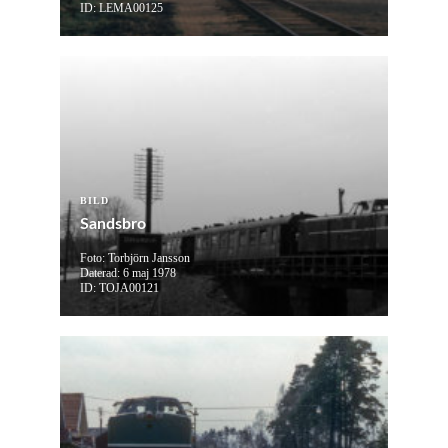
ID: LEMA00125
BILD
Sandsbro
Foto: Torbjörn Jansson
Daterad: 6 maj 1978
ID: TOJA00121