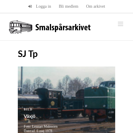
Fortsätt
Logga in
Bli medlem
Om arkivet
till
innehållet
SJ Tp
BILD
Växjö
Foto: Lennart Malmsten
Daterad: 6 maj 1978