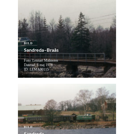
BILD
Sandreda–Braås
Foto: Lennart Malmsten
Daterad: 6 maj 1978
ID: LEMA00115
BILD