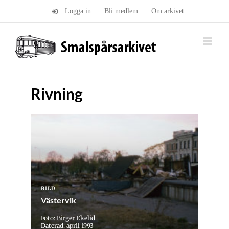
Fortsätt
Logga in
Bli medlem
Om arkivet
till
innehållet
Rivning
BILD
Västervik
Foto: Birger Ekelid
Daterad: april 1993