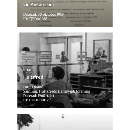
vid Ankarsrum
Daterad: 30 oktober 1953
ID: TJFD00085
BILD
Hultsfred
Foto: Okänd
Samling: Hultsfreds Hembygdsförening
Daterad: 1960-talet
ID: HUHE00029