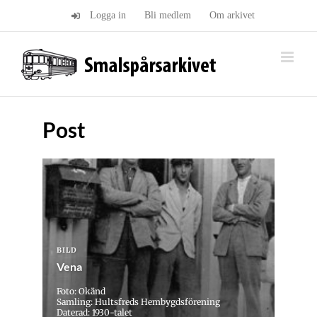
Fortsätt
Logga in
Bli medlem
Om arkivet
till
innehållet
Post
BILD
Vena
Foto: Okänd
Samling: Hultsfreds Hembygdsförening
Daterad: 1930-talet