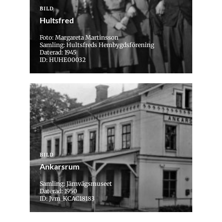
BILD
Hultsfred
Foto: Margareta Martinsson
Samling: Hultsfreds Hembygdsförening
Daterad: 1945
ID: HUHE00032
BILD
Ankarsrum
Samling: Järnvägsmuseet
Daterad: 1950
ID: Jvm_KCAC18183