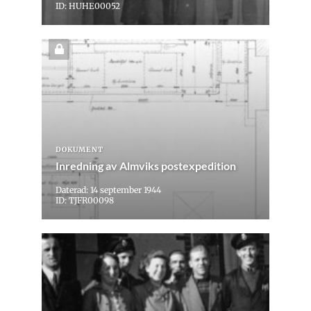
ID: HUHE00052
DOKUMENT
Inredning av Almviks postexpedition
Daterad: 14 september 1944
ID: TJFR00098