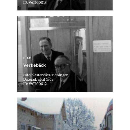
ID: VATI00013
BILD
Verkebäck
Foto: Västerviks-Tidningen
Daterad: april 1965
ID: VATI00012