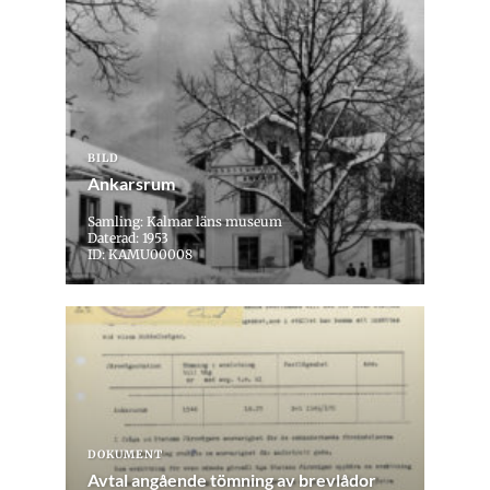
BILD
Ankarsrum
Samling: Kalmar läns museum
Daterad: 1953
ID: KAMU00008
DOKUMENT
Avtal angående tömning av brevlådor