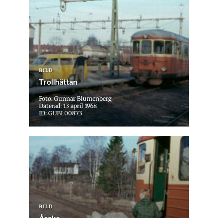
BILD
Trollhättan
Foto: Gunnar Blumenberg
Daterad: 13 april 1968
ID: GUBL00873
BILD
Åsaka