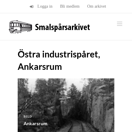
Fortsätt
Logga in
Bli medlem
Om arkivet
till
innehållet
Östra industrispåret,
Ankarsrum
BILD
Ankarsrum