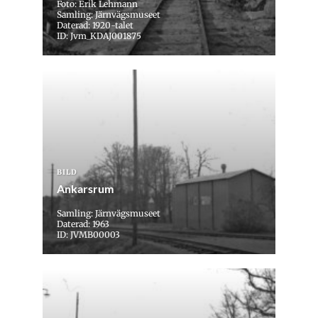
Foto: Erik Lehmann
Samling: Järnvägsmuseet
Daterad: 1920-talet
ID: Jvm_KDAJ001875
BILD
Ankarsrum
Samling: Järnvägsmuseet
Daterad: 1963
ID: JVMB00003