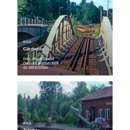
BILD
Gårdveda
Foto: Birger Ekelid
Daterad: augusti 1978
ID: BIEK00664
BILD
Totebo