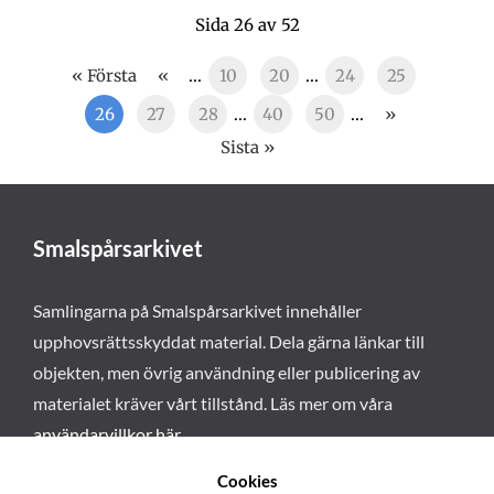
Sida 26 av 52
« Första
«
...
10
20
...
24
25
26
27
28
...
40
50
...
»
Sista »
Smalspårsarkivet
Samlingarna på Smalspårsarkivet innehåller
upphovsrättsskyddat material. Dela gärna länkar till
objekten, men övrig användning eller publicering av
materialet kräver vårt tillstånd. Läs mer om våra
användarvillkor här
.
Cookies