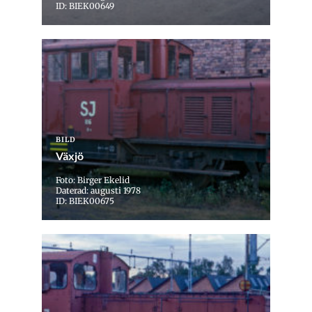
ID: BIEK00649
BILD
Växjö
Foto: Birger Ekelid
Daterad: augusti 1978
ID: BIEK00675