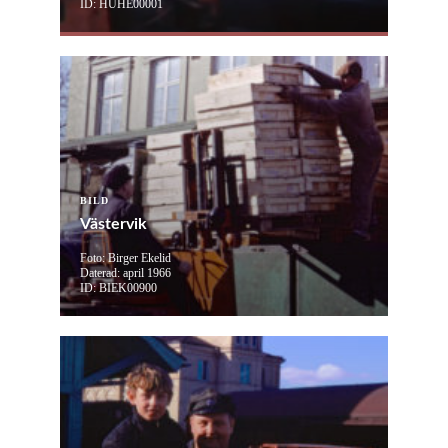
ID: HUHE00001
BILD
Västervik
Foto: Birger Ekelid
Daterad: april 1966
ID: BIEK00900