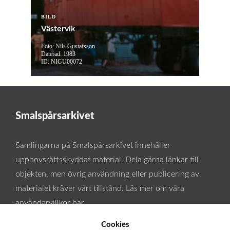
BILD
Västervik
Foto: Nils Gustafsson
Daterad: 1983
ID: NIGU00072
Smalspårsarkivet
Samlingarna på Smalspårsarkivet innehåller
upphovsrättsskyddat material. Dela gärna länkar till
objekten, men övrig användning eller publicering av
materialet kräver vårt tillstånd. Läs mer om våra
användarvillkor här
.
Cookies