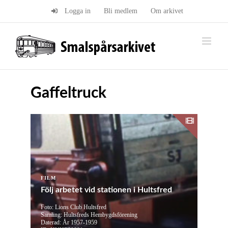
Fortsätt
Logga in
Bli medlem
Om arkivet
till
innehållet
Gaffeltruck
FILM
Följ arbetet vid stationen i Hultsfred
Foto: Lions Club Hultsfred
Samling: Hultsfreds Hembygdsförening
Daterad: År 1957-1959