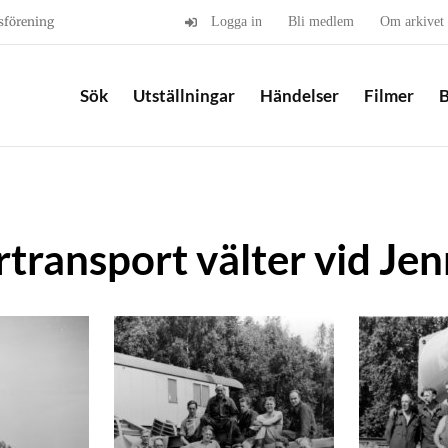
sförening
Logga in
Bli medlem
Om arkivet
Sök
Utställningar
Händelser
Filmer
B
transport välter vid Je