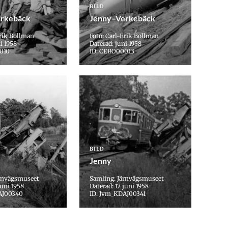
BILD
rkebäck
Jenny–Verkebäck
Erik Bollman
Foto: Carl-Erik Bollman
i 1958
Daterad: juni 1958
010
ID: CEBO00013
BILD
Jenny
ärnvägsmuseet
Samling: Järnvägsmuseet
juni 1958
Daterad: 17 juni 1958
AJ00340
ID: Jvm_KDAJ00341