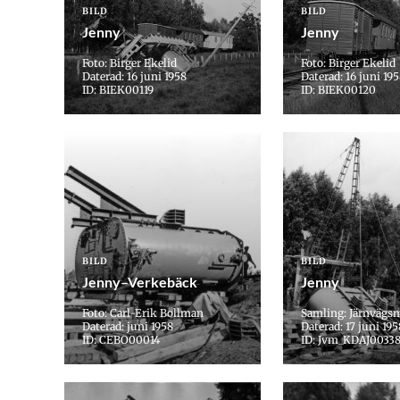
BILD
BILD
Jenny
Jenny
Foto: Birger Ekelid
Foto: Birger Ekelid
Daterad: 16 juni 1958
Daterad: 16 juni 19
ID: BIEK00119
ID: BIEK00120
BILD
BILD
Jenny–Verkebäck
Jenny
Foto: Carl-Erik Bollman
Samling: Järnvägs
Daterad: juni 1958
Daterad: 17 juni 195
ID: CEBO00014
ID: Jvm_KDAJ0033