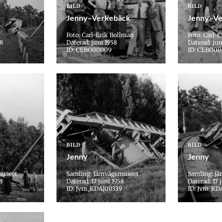
BILD
BILD
Jenny–Verkebäck
Jenny–Ve
Foto: Carl-Erik Bollman
Foto: Carl-
58
Daterad: juni 1958
Daterad: jun
ID: CEBO00009
ID: CEBO00
BILD
BILD
Jenny
Jenny
museet
Samling: Järnvägsmuseet
Samling: J
8
Daterad: 17 juni 1958
Daterad: 17 
8
ID: Jvm_KDAJ00339
ID: Jvm_KD