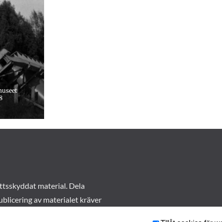
museet
8
5
ttsskyddat material. Dela
ublicering av materialet kräver