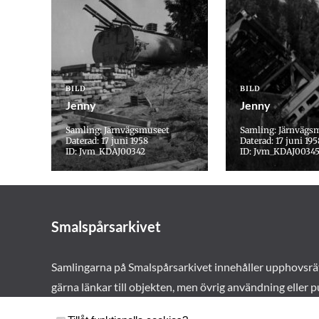
BILD
BILD
Jenny
Jenny
Samling: Järnvägsmuseet
Samling: Järnvägs
Daterad: 17 juni 1958
Daterad: 17 juni 195
ID: Jvm_KDAJ00342
ID: Jvm_KDAJ0034
Smalspårsarkivet
Samlingarna på Smalspårsarkivet innehåller upphovsrä
gärna länkar till objekten, men övrig användning eller p
vårt tillstånd. Läs mer om våra
användarvillkor här
.