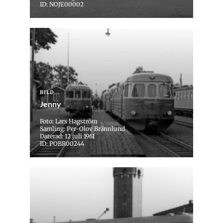
ID: NOJE00002
BILD
Jenny
Foto: Lars Hagström
Samling: Per-Olov Brännlund
Daterad: 12 juli 1961
ID: POBR00244