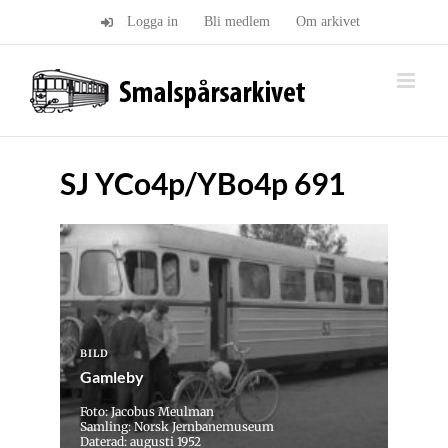
Fortsätt
Logga in
Bli medlem
Om arkivet
till
innehållet
SJ YCo4p/YBo4p 691
BILD
Gamleby
Foto: Jacobus Meulman
Samling: Norsk Jernbanemuseum
Daterad: augusti 1952