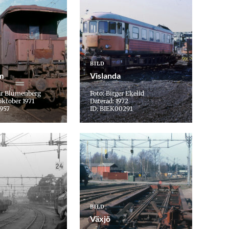
BILD
m
Vislanda
ar Blumenberg
Foto: Birger Ekelid
oktober 1971
Daterad: 1972
957
ID: BIEK00291
BILD
Växjö