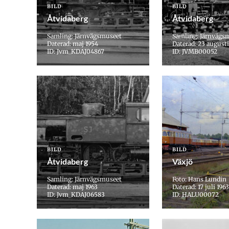
BILD
BILD
Åtvidaberg
Åtvidaberg
Samling: Järnvägsmuseet
Samling: Järnvägs
Daterad: maj 1954
Daterad: 23 augusti
ID: Jvm_KDAJ04867
ID: JVMB00052
BILD
BILD
Åtvidaberg
Växjö
Samling: Järnvägsmuseet
Foto: Hans Lundin
Daterad: maj 1963
Daterad: 17 juli 1963
ID: Jvm_KDAJ06583
ID: HALU00072