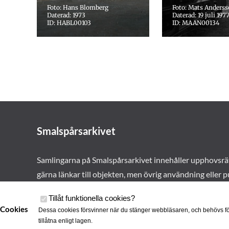
Foto: Hans Blomberg
Foto: Mats Anders
Daterad: 1973
Daterad: 19 juli 197
ID: HABL00103
ID: MAAN00134
Smalspårsarkivet
Samlingarna på Smalspårsarkivet innehåller upphovsrä
gärna länkar till objekten, men övrig användning eller p
vårt tillstånd. Läs mer om våra
användarvillkor här
.
Tillåt funktionella cookies
?
Cookies
Dessa cookies försvinner när du stänger webbläsaren, och behövs fö
tillåtna enligt lagen.
Cookies