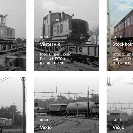
BILD
BILD
Västervik
Stockhol
Foto: Birger Ekelid
Foto: Gunn
Daterad: 1970-talet
Daterad: 10 
ID: BIEK00210
ID: GUBL00
BILD
BILD
Växjö
Växjö