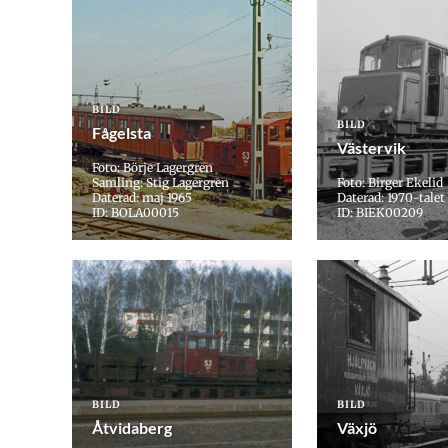
BILD
BILD
Fågelsta
Västervik
Foto: Börje Lagergren
Samling: Stig Lagergren
Foto: Birger Ekelid
Daterad: maj 1965
Daterad: 1970-talet
ID: BOLA00015
ID: BIEK00209
BILD
BILD
Åtvidaberg
Växjö