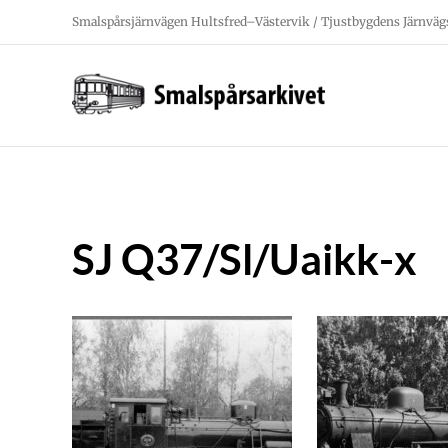
Fortsätt
Smalspårsjärnvägen Hultsfred–Västervik / Tjustbygdens Järnväg
till
innehållet
SJ Q37/Sl/Uaikk-x