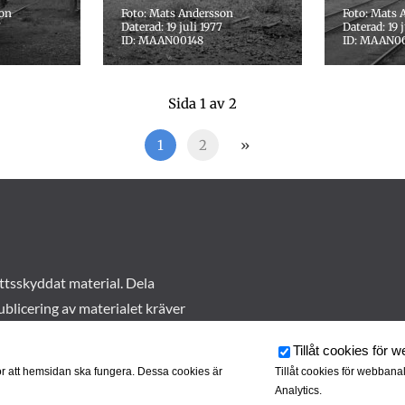
son
Foto: Mats Andersson
Foto: Mats 
7
Daterad: 19 juli 1977
Daterad: 19 
ID: MAAN00148
ID: MAAN0
Sida 1 av 2
1
2
»
ttsskyddat material. Dela
ublicering av materialet kräver
Tillåt cookies för 
r att hemsidan ska fungera. Dessa cookies är
Tillåt cookies för webbana
Analytics.