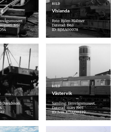
BILD
rg
Vislanda
ärnvägsmuseet
Foto: Björn Malmer
augusti 1957
Daterad: 1963
054
ID: BJMA00078
BILD
m
Västervik
rd Davidsson
Samling: Järnvägsmuseet
64
Daterad: mars 1965
047
ID: Jvm_KDAJ00239