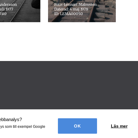
Andersson
Foto: Lennart Malmsten
juli 1977
Daterad: 4 maj 1978
0149
ID: LEMA00050
webbanalys
?
Läs mer
lys som till exempel Google