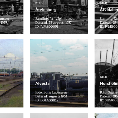
BILD
BILD
Åtvidaberg
Åtvidabe
museet
Samling: Järnvägsmuseet
Samling: J
 1957
Daterad: 23 augusti 1957
Daterad: 23 
ID: JVMB00053
ID: JVMB00
BILD
BILD
Alvesta
Norshol
Foto: Börje Lagergren
Foto: Sigva
Daterad: augusti 1963
Daterad: 19
ID: BOLA00018
ID: SIDA00