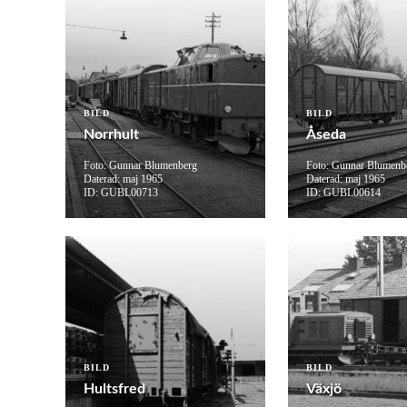
BILD
BILD
Norrhult
Åseda
Foto: Gunnar Blumenberg
Foto: Gunnar Blumenb
Daterad: maj 1965
Daterad: maj 1965
ID: GUBL00713
ID: GUBL00614
BILD
BILD
Hultsfred
Växjö