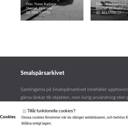
Foto: Nenne Karlsson
Foto: Mats Andersson
Daterad: 1970-talet
Daterad: 1970-talet
ID: NEKA00131
ID: MAAN00155
Smalspårsarkivet
Samlingarna på Smalspårsarkivet innehåller upphovsrä
gärna länkar till objekten, men övrig användning eller 
kräver vårt tillstånd. Läs mer om våra
användarvillkor 
Tillåt funktionella cookies
?
Cookies
Dessa cookies försvinner när du stänger webbläsaren, och behövs fö
tillåtna enligt lagen.
Cookies