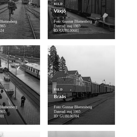
BILD
Växjö
 Blumenberg
Foto: Gunnar Blumenberg
1965
Daterad: maj 1965
624
ID: GUBL00681
BILD
Braås
 Blumenberg
Foto: Gunnar Blumenberg
1965
Daterad: maj 1965
701
ID: GUBL00704