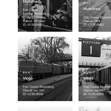
Hultsfred
BILD
Hultsfred
Foto: Okänd
Samling: Hultsfreds
Hembygdsförening
Foto: Gunnar Blumenb
Daterad: 1950-talet
Daterad: 1964
ID: HUHE00003
ID: GUBL00062
BILD
BILD
Växjö
Växjö
Foto: Gunnar Blumenberg
Foto: Gunnar Blumenb
Daterad: maj 1965
Daterad: maj 1965
ID: GUBL00698
ID: GUBL00699