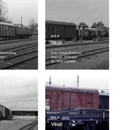
BILD
Växjö
 Blumenberg
Foto: Nenne Karlsson
1965
Daterad: 1970-talet
615
ID: NEKA00084
BILD
Växjö