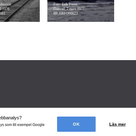
dersson
Foto: Erik Forss
il 1976
Daterad: 7 mars 1977
081
ID: ERFO00023
webbanalys
?
Läs mer
lys som till exempel Google