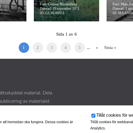
Foto: Gunnar Blumenberg
Foto: Mats An
Daterad: 19 september 1971
Daterad: 1 apr
ID: GUBL00953
ID: MAAN00
Sida 1 av 6
1
2
3
4
5
...
»
Sista »
ttsskyddat material. Dela
publicering av materialet
här
.
Tillåt cookies för 
r att hemsidan ska fungera. Dessa cookies är
Tillåt cookies för webbana
Analytics.